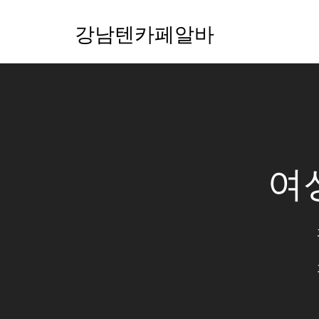
강남텐카페알바
여