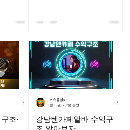
TV 유흥알바
1월 15일
2분 분량
 구조·
강남텐카페알바 수익구
조 알아보자