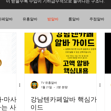
이 받을수록 수입이 기하급수적으로 늘어나는 구조다.
카페알바
유흥알바
밤알바
룸알바
주점알바
노래주점알바
바알바
텐카페
텐카페구인
역삼동텐카페알바
마사지알바
스웨디시구인
가지농사
가지재배
가지심기
가지수확
가지모
TV 유흥알바
1월 21일
2분 분량
·마사
강남텐카페알바 핵심가
하는 사
이드