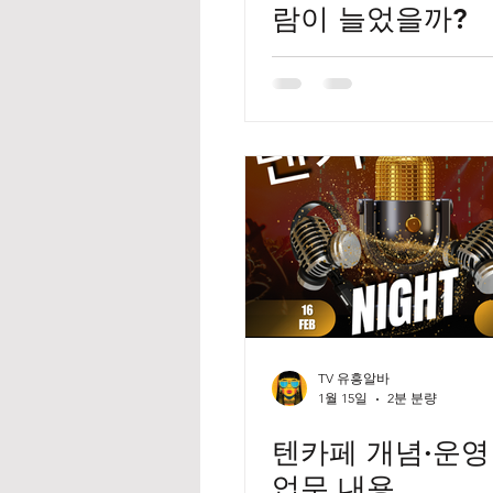
람이 늘었을까?
TV 유흥알바
1월 15일
2분 분량
텐카페 개념·운영
업무 내용