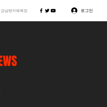
로그인
강남텐카페복장
EWS
,
.