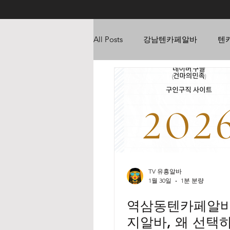
All Posts
강남텐카페알바
텐
가라오케알바
유흥업소알바
업소알바가이드
텐프로알바
마사지구인
전국알바
TV 유흥알바
1월 30일
1분 분량
역삼동텐카페알바
가지재배방법
가지농사수익
지알바, 왜 선택