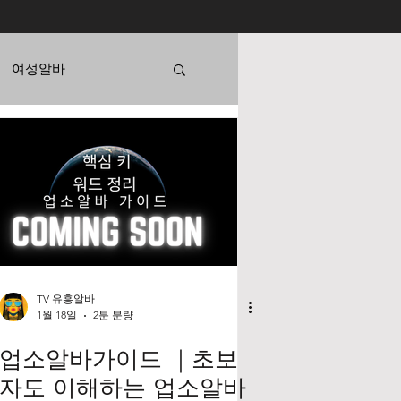
여성알바
강남텐카페
스웨디시알바
종
가지파종
TV 유흥알바
1월 18일
2분 분량
업소알바가이드 ｜초보
자도 이해하는 업소알바