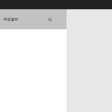
여성알바
강남텐카페
스웨디시알바
종
가지파종