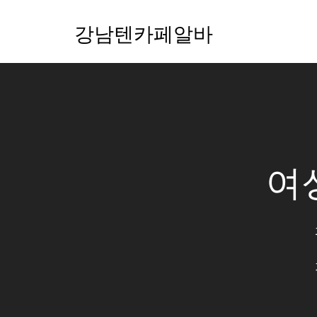
강남텐카페알바
여