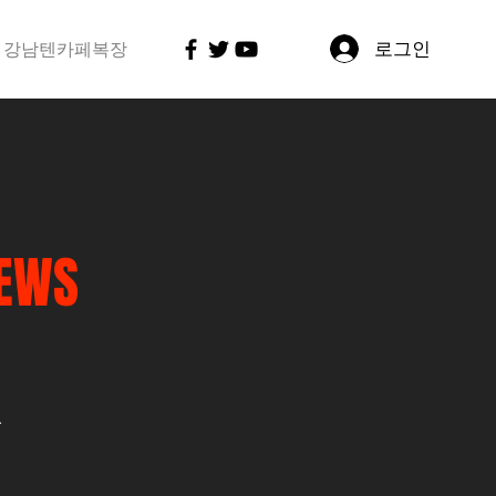
로그인
강남텐카페복장
EWS
,
.