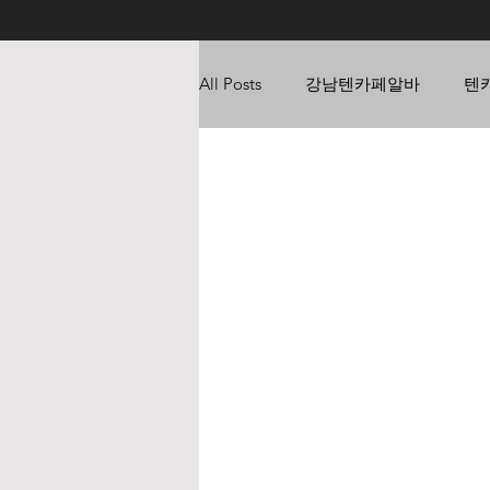
All Posts
강남텐카페알바
텐
가라오케알바
유흥업소알바
업소알바가이드
텐프로알바
마사지구인
전국알바
가지재배방법
가지농사수익