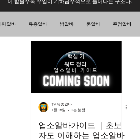
이 받을수록 수입이 기하급수적으로 늘어나는 구조다.
카페알바
유흥알바
밤알바
룸알바
주점알바
노래주점알바
바알바
텐카페
텐카페구인
역삼동텐카페알바
마사지알바
스웨디시구인
가지농사
가지재배
가지심기
가지수확
가지모
TV 유흥알바
1월 18일
2분 분량
업소알바가이드 ｜초보
자도 이해하는 업소알바